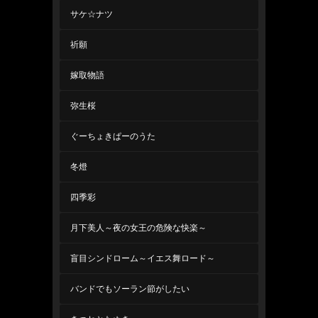
サケ☆ナツ
祈願
嫁取物語
弥生桜
ぐーちょきぱーのうた
冬燈
四季彩
月下美人～夜の女王の危険な快楽～
盲目シンドローム～イエス舞ロード～
バンドでもソーラン節がしたい